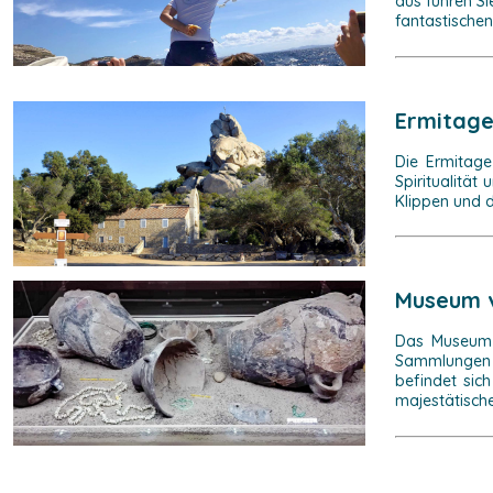
aus führen Si
fantastische
Ermitage
Die Ermitage
Spiritualität
Klippen und d
Museum 
Das Museum f
Sammlungen d
befindet sic
majestätisch