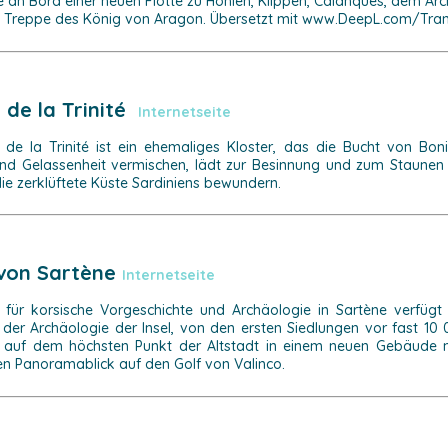
e an Bord einer neuen Flotte zu Höhlen, Klippen, Calanques, dem A
n Treppe des König von Aragon. Übersetzt mit www.DeepL.com/Trans
 de la Trinité
Internetseite
 de la Trinité ist ein ehemaliges Kloster, das die Bucht von Boni
 und Gelassenheit vermischen, lädt zur Besinnung und zum Staunen 
ie zerklüftete Küste Sardiniens bewundern.
von Sartène
Internetseite
ür korsische Vorgeschichte und Archäologie in Sartène verfügt üb
er Archäologie der Insel, von den ersten Siedlungen vor fast 1
h auf dem höchsten Punkt der Altstadt in einem neuen Gebäude
en Panoramablick auf den Golf von Valinco.