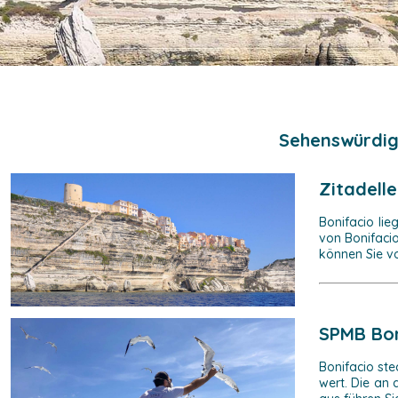
Sehenswürdig
Zitadell
Bonifacio lie
von Bonifacio
können Sie vo
SPMB Bo
Bonifacio st
wert. Die an 